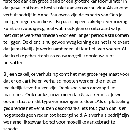
feite toe aan een grote pand of een grotere kantoorruimte? In
dat geval ontkom je beslist niet aan een verhuizing. Als erkend
verhuisbedrijf in Anna Paulowna zijn de experts van Ons je
met genoegen van dienst. Bepaald bij een zakelijke verhuizing
komt eenvoudigweg heel wat meekijken en uiteraard wil je
niet dat je werkzaamheden voor een langer periode stil komen
te liggen. De client is nu gewoonweg koning dus het is relevant
dat je makkelijk je werkzaamheden uit kunt blijven voeren, óf
dat in elke gebeurtenis zo gauw mogelijk opnieuw kunt
hervatten.
Bij een zakelijke verhuizing komt het met grote regelmaat voor
dat er ook artikelen verhuisd moeten worden die niet zo
makkelijk te verhuizen zijn. Denk zoals aan omvangrijke
machines . Ook dankzij onze meer dan 8 jaar kennis zijn we
ook in staat om dit type verhuizingen te doen. Als er plotseling
gedurende het verhuizen desondanks iets fout gaan dan is er
nog steeds geen reden tot bezorgdheid. Als verhuis bedrijf zijn
we namelijk gewaarborgd voor mogelijke aangebrachte
schade.