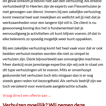
dit geval ontkom je beslist niet aan een verhuizing. Als erkend
verhuisbedrijf in Heerlen zijn de experts van Flexverhuizen je
met genoegen van dienst. Immers bij een zakelijke verhuizing
komt meestal heel wat meekijken en wellicht wil jij niet dat je
werkzaamheden voor een langere tijd stil is. De client is nu
gewoonweg koning dus het is fundamenteel dat je
eenvoudigweg je activiteiten uit kunt blijven voeren, óf dat in
elke belevenis zo spoedig mogelijk weer kunt oppakken.
Bij een zakelijke verhuizing komt het heel vaak voor dat er ook
bedden verhuisd moeten worden die niet zo simpel te
verhuizen zijn. Denk bijvoorbeeld aan omvangrijke machines .
Meer dankzij onze jarenlange expertise zijn wij ook in staat om
dit type verhuizingen uit te voeren. Mits er onverhoopt
gedurende het verhuizen toch iets misgaan dan is er nog
steeds geen reden tot bezorgdheid. Als verhuis bedrijf zijn we
toch verzekerd voor eventuele aangebrachte schade.
Vraag direct een offerte aan→
Verhuizen moeilijk? Wij nemen deze