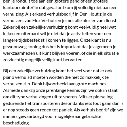
ben je ronduit toe aan een grotere pand of een grotere
kantoorruimte? In dat geval ontkom jij volledig niet aan een
verhuizing. Als erkend verhuisbedrijf in Den Hout zijn de
verhuizers van Flex Verhuizen je met alle plezier van dienst.
Zeker bij een zakelijke verhuizing komt veelvuldig heel wat
kijken en uiteraard wil je niet dat je activiteiten voor een
langere tijdsbestek stil komen te liggen. Onze klant is nu
gewoonweg koning dus het is important dat je algemeen je
werkzaamheden uit kunt blijven voeren, óf die in elk situatie
zo vluchtig mogelijk veilig kunt hervatten.
Bij een zakelijke verhuizing komt het veel voor dat er ook
piano verhuisd moeten worden die niet zo makkelijk te
verhuizen zijn. Denk bijvoorbeeld aan grote machines .
Alsmede dankzij onze jarenlange kennis zijn we ook in staat
om dit type verhuizingen uit te voeren. Mits er plotseling
gedurende het transporteren desondanks iets fout gaan dan is
er nog steeds geen reden tot paniek. Als verhuis bedrijf zijn we
immers gewaarborgd voor mogelijke aangebrachte
beschadiging.