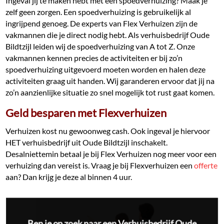
Ingeval jij te maken hebt met een spoedverhuizing? Maak je
zelf geen zorgen. Een spoedverhuizing is gebruikelijk al
ingrijpend genoeg. De experts van Flex Verhuizen zijn de
vakmannen die je direct nodig hebt. Als verhuisbedrijf Oude
Bildtzijl leiden wij de spoedverhuizing van A tot Z. Onze
vakmannen kennen precies de activiteiten er bij zo’n
spoedverhuizing uitgevoerd moeten worden en halen deze
activiteiten graag uit handen. Wij garanderen ervoor dat jij na
zo’n aanzienlijke situatie zo snel mogelijk tot rust gaat komen.
Geld besparen met Flexverhuizen
Verhuizen kost nu gewoonweg cash. Ook ingeval je hiervoor
HET verhuisbedrijf uit Oude Bildtzijl inschakelt.
Desalniettemin betaal je bij Flex Verhuizen nog meer voor een
verhuizing dan vereist is. Vraag je bij Flexverhuizen een
offerte
aan? Dan krijg je deze al binnen 4 uur.
Ben je op zoek naar een Verhuisbedrijf Oude