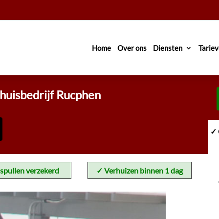
Home
Over ons
Diensten
Tarie
huisbedrijf Rucphen
✓ 
spullen verzekerd
✓ Verhuizen binnen 1 dag