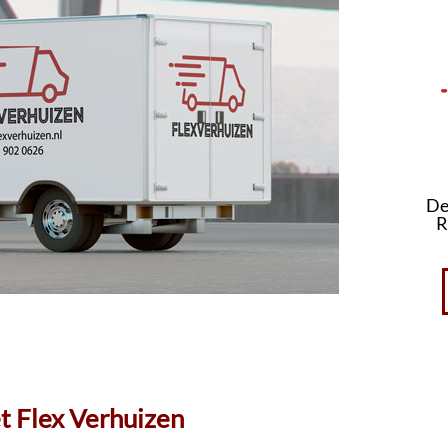
De
R
t Flex Verhuizen