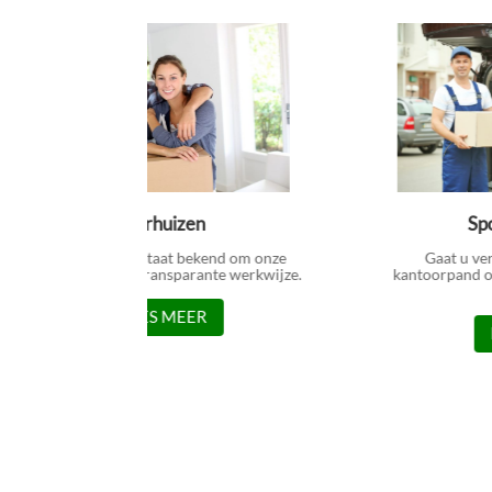
Verhuizen
Sp
Flexverhuizen staat bekend om onze
Gaat u ve
betrouwbare en transparante werkwijze.
kantoorpand of
LEES MEER