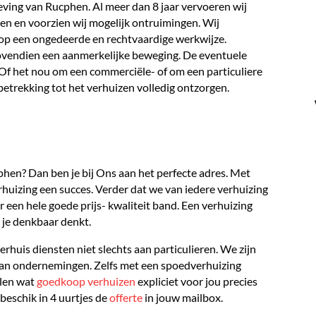
geving van Rucphen. Al meer dan 8 jaar vervoeren wij
ren en voorzien wij mogelijk ontruimingen. Wij
op een ongedeerde en rechtvaardige werkwijze.
 bovendien een aanmerkelijke beweging. De eventuele
 Of het nou om een commerciële- of om een particuliere
 betrekking tot het verhuizen volledig ontzorgen.
cphen? Dan ben je bij Ons aan het perfecte adres. Met
rhuizing een succes. Verder dat we van iedere verhuizing
een hele goede prijs- kwaliteit band. Een verhuizing
 je denkbaar denkt.
rhuis diensten niet slechts aan particulieren. We zijn
 van ondernemingen. Zelfs met een spoedverhuizing
alen wat
goedkoop verhuizen
expliciet voor jou precies
beschik in 4 uurtjes de
offerte
in jouw mailbox.