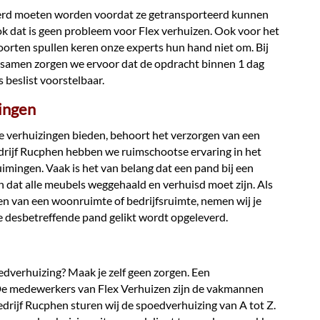
eerd moeten worden voordat ze getransporteerd kunnen
 dat is geen probleem voor Flex verhuizen. Ook voor het
orten spullen keren onze experts hun hand niet om. Bij
en samen zorgen we ervoor dat de opdracht binnen 1 dag
s beslist voorstelbaar.
mingen
ke verhuizingen bieden, behoort het verzorgen van een
edrijf Rucphen hebben we ruimschootse ervaring in het
ruimingen. Vaak is het van belang dat een pand bij een
dat alle meubels weggehaald en verhuisd moet zijn. Als
en van een woonruimte of bedrijfsruimte, nemen wij je
de desbetreffende pand gelikt wordt opgeleverd.
dverhuizing? Maak je zelf geen zorgen. Een
 De medewerkers van Flex Verhuizen zijn de vakmannen
bedrijf Rucphen sturen wij de spoedverhuizing van A tot Z.