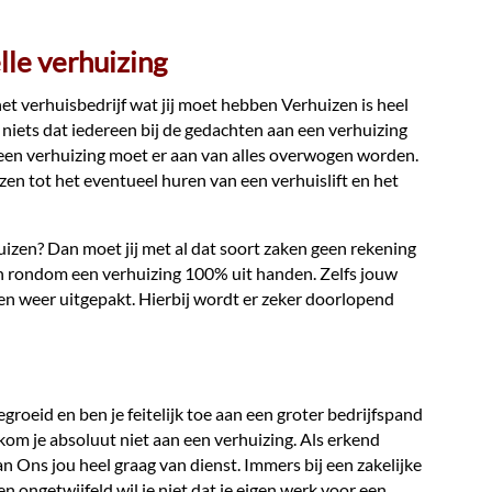
lle verhuizing
et verhuisbedrijf wat jij moet hebben Verhuizen is heel
r niets dat iedereen bij de gedachten aan een verhuizing
 een verhuizing moet er aan van alles overwogen worden.
en tot het eventueel huren van een verhuislift en het
izen? Dan moet jij met al dat soort zaken geen rekening
n rondom een verhuizing 100% uit handen. Zelfs jouw
n weer uitgepakt. Hierbij wordt er zeker doorlopend
egroeid en ben je feitelijk toe aan een groter bedrijfspand
kom je absoluut niet aan een verhuizing. Als erkend
an Ons jou heel graag van dienst. Immers bij een zakelijke
n ongetwijfeld wil je niet dat je eigen werk voor een