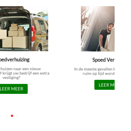
oedverhuizing
Spoed Verhuizen
rhuizen naar een nieuw
In de meeste gevallen kan een v
 krijgt uw bedrijf een extra
ruim op tijd worden ingepl
vestiging?
LEER MEER
LEER MEER